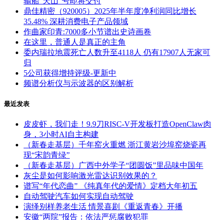
输船“天山”号即将交付
鼎佳精密（920005）2025年半年度净利润同比增长
35.48% 深耕消费电子产品领域
作曲家印青:7000多小节谱出史诗画卷
在这里，普通人是真正的主角
委内瑞拉地震死亡人数升至4118人 仍有17907人无家可
归
5公司获得增持评级-更新中
频谱分析仪与示波器的区别解析
最近发表
皮皮虾，我们走！9.9刀RISC-V开发板打造OpenClaw肉
身，3小时AI自主构建
（新春走基层）千年窑火重燃 浙江黄岩沙埠窑烧瓷再
现“宋韵青绿”
（新春走基层）广西中外学子“团圆饭”里品味中国年
灰尘是如何影响激光雷达识别效果的？
谱写“年代恋曲” 《纯真年代的爱情》定档大年初五
自动驾驶汽车如何实现自动驾驶
演绎别样养老生活 情景喜剧《重返青春》开播
安徽“两院”报告：依法严惩腐败犯罪