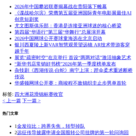
2026年中国攀岩联赛揭幕战在贵阳落下帷幕
《谍战哈尔滨》荣膺第五届亚洲国际青年电影展最佳AI
创意短剧奖
尤文图斯俱乐部：香港是连接亚洲球迷的核心桥梁
第四届“华语行”第三届“华舞行”总展演开幕
2026中国网球公开赛球童海选在北京启动
银川西夏陵上新VAR智慧观景望远镜 AR技术带游客穿
越千年
展览“疏密时空”在京举行 首设“两两对话”激活抽象艺术
“新华书店常销好书榜”2026年第一季度榜单发布
杂技剧《西湖传说·白蛇》南宁上演：蹬伞柔术重述断桥
传说
华盛顿网球公开赛：商竣程不敌锦织圭止步男单首轮
标签:
四大洲
花滑
锦标赛
收官
< 上一篇
下一篇 >
热门文章
1
金发拉比：跨界失焦，转型掉队
2
远征传导披露申请全国股转公司挂牌的第一轮问询回