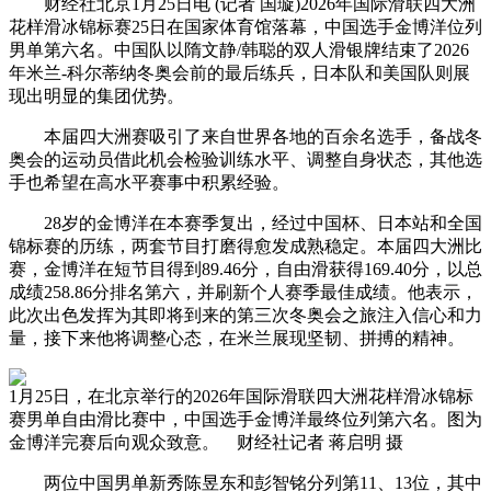
财经社北京1月25日电 (记者 国璇)2026年国际滑联四大洲
花样滑冰锦标赛25日在国家体育馆落幕，中国选手金博洋位列
男单第六名。中国队以隋文静/韩聪的双人滑银牌结束了2026
年米兰-科尔蒂纳冬奥会前的最后练兵，日本队和美国队则展
现出明显的集团优势。
本届四大洲赛吸引了来自世界各地的百余名选手，备战冬
奥会的运动员借此机会检验训练水平、调整自身状态，其他选
手也希望在高水平赛事中积累经验。
28岁的金博洋在本赛季复出，经过中国杯、日本站和全国
锦标赛的历练，两套节目打磨得愈发成熟稳定。本届四大洲比
赛，金博洋在短节目得到89.46分，自由滑获得169.40分，以总
成绩258.86分排名第六，并刷新个人赛季最佳成绩。他表示，
此次出色发挥为其即将到来的第三次冬奥会之旅注入信心和力
量，接下来他将调整心态，在米兰展现坚韧、拼搏的精神。
1月25日，在北京举行的2026年国际滑联四大洲花样滑冰锦标
赛男单自由滑比赛中，中国选手金博洋最终位列第六名。图为
金博洋完赛后向观众致意。 财经社记者 蒋启明 摄
两位中国男单新秀陈昱东和彭智铭分列第11、13位，其中