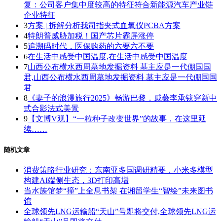
复：公司客户集中度较高的特征符合新能源汽车产业链
企业特征
3
方案 | 拆解分析我司指夹式血氧仪PCBA方案
4
特朗普威胁加税！国产芯片霸屏涨停
5
追溯码时代，医保购药的六要六不要
6
在生活中感受中国温度,在生活中感受中国温度
7
山西公布横水西周墓地发掘资料 墓主应是一代倗国国
君,山西公布横水西周墓地发掘资料 墓主应是一代倗国国
君
8
《妻子的浪漫旅行2025》畅游巴黎，戚薇李承铉穿新中
式合影法式美景
9
【文博V观】“一粒种子改变世界”的故事，在这里延
续……
随机文章
消费策略行业研究：东南亚多国调研精要，小米多模型
构建AI端侧生态，3D打印高增
当水族馆梦“撞”上全息书架 在湘留学生“智绘”未来图书
馆
全球领先LNG运输船“天山”号即将交付,全球领先LNG运