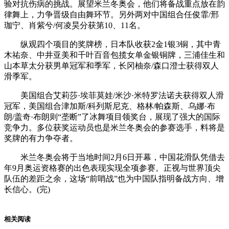
验对抗伤病的挑战。展望米兰冬奥会，他们将备战重点放在韵
律舞上，力争晋级自由舞环节。另外两对中国组合任俊霏/邢
珈宁、肖紫兮/何凌昊分获第10、11名。
纵观四个项目的奖牌榜，日本队收获2金1银3铜，其中青
木祐奈、中井亚美和千叶百音包揽女单金银铜牌，三浦佳生和
山本草太分获男单冠军和季军，长冈柚奈/森口澄士获得双人
滑季军。
美国组合艾莉莎·埃菲莫娃/米沙·米特罗法诺夫获得双人滑
冠军，美国组合津加斯/科列斯尼克、格林/帕森斯、乌娜·布
朗/盖奇·布朗则“垄断”了冰舞项目领奖台，展现了强大的国际
竞争力。多位获奖运动员也是米兰冬奥会的参赛选手，料将是
奖牌的有力争夺者。
米兰冬奥会将于当地时间2月6日开幕，中国花滑队凭借去
年9月奥运资格赛的出色表现实现全项参赛。正视与世界顶尖
队伍的差距之余，这场“前哨战”也为中国队指明备战方向、增
长信心。(完)
相关阅读