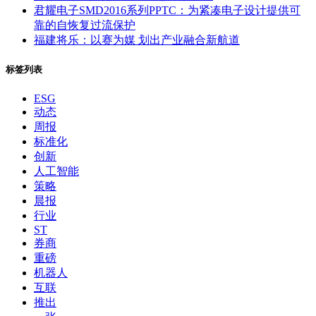
君耀电子SMD2016系列PPTC：为紧凑电子设计提供可
靠的自恢复过流保护
福建将乐：以赛为媒 划出产业融合新航道
标签列表
ESG
动态
周报
标准化
创新
人工智能
策略
晨报
行业
ST
券商
重磅
机器人
互联
推出