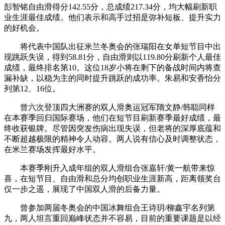
彭智铭自由滑得分142.55分，总成绩217.34分，均大幅刷新职
业生涯最佳成绩。他们表示和高手过招是弥补短板、提升实力
的好机会。
将代表中国队出征米兰冬奥会的张瑞阳在女单短节目中出
现跳跃失误，得到58.81分，自由滑则以119.80分刷新个人最佳
成绩，最终排名第10。这位18岁小将在剩下的备战时间内将查
漏补缺，以稳为主的同时提升跳跃的成功率。朱易和安香怡分
列第12、16位。
曾六次登顶四大洲赛的双人滑奥运冠军隋文静/韩聪同样
在本赛季回归国际赛场，他们在短节目刷新赛季最好成绩，最
终收获银牌。尽管因突发伤病出现失误，但老将的深厚底蕴和
不断超越极限的精神令人动容。两人说有信心及时调整状态，
在米兰赛场发挥最好水平。
本赛季刚升入成年组的双人滑组合张嘉轩/黄一航带来惊
喜，在短节目、自由滑和总分均创职业生涯新高，距离领奖台
仅一步之遥，展现了中国双人滑的后备力量。
曾参加两届冬奥会的中国冰舞组合王诗玥/柳鑫宇名列第
九，两人坦言重回巅峰状态并不容易，目前的重要课题是以经