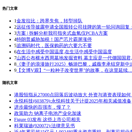
热门文章
1
金发拉比：跨界失焦，转型掉队
2
远征传导披露申请全国股转公司挂牌的第一轮问询回复
3
方案 | 拆解分析我司指夹式血氧仪PCBA方案
4
特朗普威胁加税！国产芯片霸屏涨停
5
追溯码时代，医保购药的六要六不要
6
在生活中感受中国温度,在生活中感受中国温度
7
山西公布横水西周墓地发掘资料 墓主应是一代倗国国君
8
《妻子的浪漫旅行2025》畅游巴黎，戚薇李承铉穿新中
9
【文博V观】“一粒种子改变世界”的故事，在这里延续
随机文章
港股恒指从27000点回落后波动放大 外资与港资表现如何
永悦科技(603879):永悦科技关于计提2025年相关减值准备
进步最快的百强市，慢了？
政策助力 钠离子电池产业化加速
Figure 03发布 这些上市公司相关
科莱瑞迪(920072):法律意见书
近4年累亏超15亿元！002480重大资产重组，剥离亏损