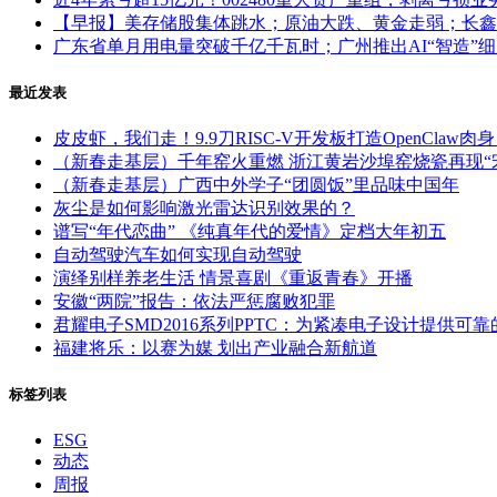
【早报】美存储股集体跳水；原油大跌、黄金走弱；长鑫
广东省单月用电量突破千亿千瓦时；广州推出AI“智造”
最近发表
皮皮虾，我们走！9.9刀RISC-V开发板打造OpenClaw肉
（新春走基层）千年窑火重燃 浙江黄岩沙埠窑烧瓷再现“
（新春走基层）广西中外学子“团圆饭”里品味中国年
灰尘是如何影响激光雷达识别效果的？
谱写“年代恋曲” 《纯真年代的爱情》定档大年初五
自动驾驶汽车如何实现自动驾驶
演绎别样养老生活 情景喜剧《重返青春》开播
安徽“两院”报告：依法严惩腐败犯罪
君耀电子SMD2016系列PPTC：为紧凑电子设计提供可
福建将乐：以赛为媒 划出产业融合新航道
标签列表
ESG
动态
周报