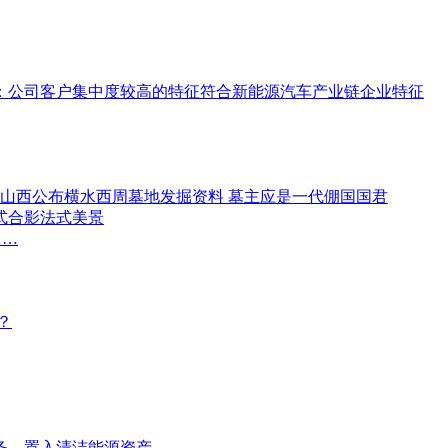
：公司客户集中度较高的特征符合新能源汽车产业链企业特征
,山西公布横水西周墓地发掘资料 墓主应是一代倗国国君
式合影法式美景
……
？
业务，置入清洁能源资产