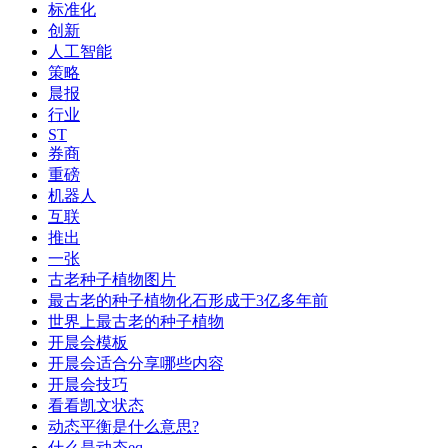
标准化
创新
人工智能
策略
晨报
行业
ST
券商
重磅
机器人
互联
推出
一张
古老种子植物图片
最古老的种子植物化石形成于3亿多年前
世界上最古老的种子植物
开晨会模板
开晨会适合分享哪些内容
开晨会技巧
看看凯文状态
动态平衡是什么意思?
什么是动态eq