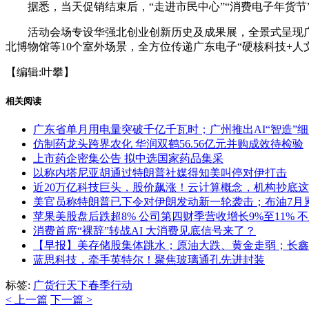
据悉，当天促销结束后，“走进市民中心”“消费电子年货节”
活动会场专设华强北创业创新历史及成果展，全景式呈现广东
北博物馆等10个室外场景，全方位传递广东电子“硬核科技+人文
【编辑:叶攀】
相关阅读
广东省单月用电量突破千亿千瓦时；广州推出AI“智造”
仿制药龙头跨界农化 华润双鹤56.56亿元并购成效待检验
上市药企密集公告 拟中选国家药品集采
以称内塔尼亚胡通过特朗普社媒得知美叫停对伊打击
近20万亿科技巨头，股价飙涨！云计算概念，机构抄底
美官员称特朗普已下令对伊朗发动新一轮袭击；布油7月累
苹果美股盘后跌超8% 公司第四财季营收增长9%至11% 
消费首席“裸辞”转战AI 大消费见底信号来了？
【早报】美存储股集体跳水；原油大跌、黄金走弱；长鑫
蓝思科技，牵手英特尔！聚焦玻璃通孔先进封装
标签:
广货
行天下
春季
行动
< 上一篇
下一篇 >