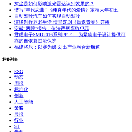
灰尘是如何影响激光雷达识别效果的？
谱写“年代恋曲” 《纯真年代的爱情》定档大年初五
自动驾驶汽车如何实现自动驾驶
演绎别样养老生活 情景喜剧《重返青春》开播
安徽“两院”报告：依法严惩腐败犯罪
君耀电子SMD2016系列PPTC：为紧凑电子设计提供可
靠的自恢复过流保护
福建将乐：以赛为媒 划出产业融合新航道
标签列表
ESG
动态
周报
标准化
创新
人工智能
策略
晨报
行业
ST
券商