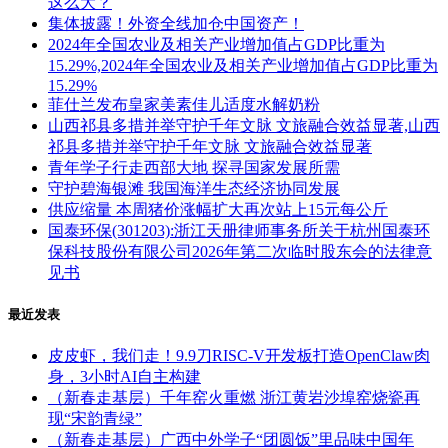
这么大？
集体披露！外资全线加仓中国资产！
2024年全国农业及相关产业增加值占GDP比重为
15.29%,2024年全国农业及相关产业增加值占GDP比重为
15.29%
菲仕兰发布皇家美素佳儿适度水解奶粉
山西祁县多措并举守护千年文脉 文旅融合效益显著,山西
祁县多措并举守护千年文脉 文旅融合效益显著
青年学子行走西部大地 探寻国家发展所需
守护碧海银滩 我国海洋生态经济协同发展
供应缩量 本周猪价涨幅扩大再次站上15元每公斤
国泰环保(301203):浙江天册律师事务所关于杭州国泰环
保科技股份有限公司2026年第二次临时股东会的法律意
见书
最近发表
皮皮虾，我们走！9.9刀RISC-V开发板打造OpenClaw肉
身，3小时AI自主构建
（新春走基层）千年窑火重燃 浙江黄岩沙埠窑烧瓷再
现“宋韵青绿”
（新春走基层）广西中外学子“团圆饭”里品味中国年