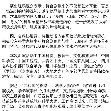
演出现场观众表示，舞台剧带来的不仅是艺术享受，更是
一场深刻的精神洗礼，以毕德显院士为代表的科学大师矢志报
国、求真探索的感人事迹，让“爱国、创新、求实、奉献、协
同、育人”的科学家精神从书本走进内心，进一步激发了大家
积极投身科研、服务国家的热情与志向。
四川省科协透露，将推动省内各高校以此次活动为契机，
积极投入科学家故事的舞台剧创作与推广，精心打造更多具有
四川特色、紧扣时代脉搏和体现高艺术水准的科学大师剧目。
本次汇演活动由中国科协、教育部、文化和旅游部、中国
科学院、中国工程院、共青团中央、中国文联共同主办，四川
省科协多部门联合承办。继《毕德显》之后，《雕虫沧桑》
《罗阳》《嘉木留芳》《大地之光》等多部优秀剧目将陆续在
雅安、德阳、宜宾、绵阳等地演出。
据悉，“共和国的脊梁——科学大师宣传工程”通过“师生
演校友、学弟演学长”的生动形式，支持高校师生创作排演科
学家主题舞台剧，广泛宣传那些以报效祖国为最高荣耀、在科
技前沿取得卓越成就的科学大师。工程启动以来，已累计演出
超千场，吸引数百万青少年现场观看，线上覆盖过亿人次。