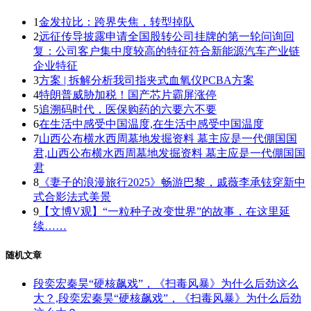
1
金发拉比：跨界失焦，转型掉队
2
远征传导披露申请全国股转公司挂牌的第一轮问询回
复：公司客户集中度较高的特征符合新能源汽车产业链
企业特征
3
方案 | 拆解分析我司指夹式血氧仪PCBA方案
4
特朗普威胁加税！国产芯片霸屏涨停
5
追溯码时代，医保购药的六要六不要
6
在生活中感受中国温度,在生活中感受中国温度
7
山西公布横水西周墓地发掘资料 墓主应是一代倗国国
君,山西公布横水西周墓地发掘资料 墓主应是一代倗国国
君
8
《妻子的浪漫旅行2025》畅游巴黎，戚薇李承铉穿新中
式合影法式美景
9
【文博V观】“一粒种子改变世界”的故事，在这里延
续……
随机文章
段奕宏秦昊“硬核飙戏”，《扫毒风暴》为什么后劲这么
大？,段奕宏秦昊“硬核飙戏”，《扫毒风暴》为什么后劲