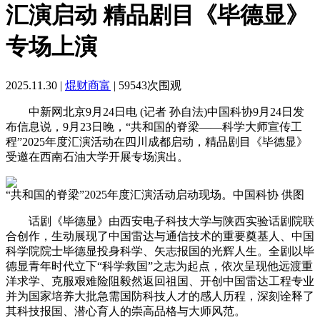
汇演启动 精品剧目《毕德显》
专场上演
2025.11.30 |
焜财商富
| 59543次围观
中新网北京9月24日电 (记者 孙自法)中国科协9月24日发
布信息说，9月23日晚，“共和国的脊梁——科学大师宣传工
程”2025年度汇演活动在四川成都启动，精品剧目《毕德显》
受邀在西南石油大学开展专场演出。
“共和国的脊梁”2025年度汇演活动启动现场。中国科协 供图
话剧《毕德显》由西安电子科技大学与陕西实验话剧院联
合创作，生动展现了中国雷达与通信技术的重要奠基人、中国
科学院院士毕德显投身科学、矢志报国的光辉人生。全剧以毕
德显青年时代立下“科学救国”之志为起点，依次呈现他远渡重
洋求学、克服艰难险阻毅然返回祖国、开创中国雷达工程专业
并为国家培养大批急需国防科技人才的感人历程，深刻诠释了
其科技报国、潜心育人的崇高品格与大师风范。