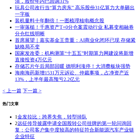
清，股价年内已回调31%
玩具公司改行当“算力房东” 高乐股份31亿算力大单砸出
一字板
装机量料十年翻倍！一图梳理核电概念股
一审落槌！千惠资产T+0分仓案震动行业 私募变相融券
分仓红线明晰
首席展望｜嘉实基金王贵重：AI商业化闭环已现 存储紧
缺格局不变
国家发改委：机构测算“十五五”时期算力网建设将新增
直接投资4万亿元
存储芯片午后局部回暖 德明利涨停！大消费板块强势
海南海药新增1531万元诉讼、仲裁事项，占净资产近
13%，上半年最高预亏2.2亿元
< 上一篇
下一篇 >
热门文章
1
金发拉比：跨界失焦，转型掉队
2
远征传导披露申请全国股转公司挂牌的第一轮问询回
复：公司客户集中度较高的特征符合新能源汽车产业链
企业特征