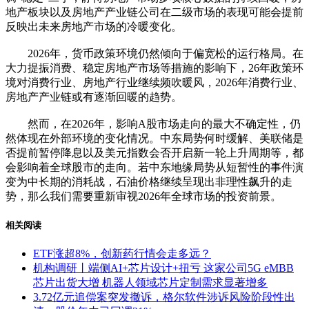
地产板块以及房地产产业链公司在二级市场的表现可能会提前
反映出未来房地产市场的冷暖变化。
2026年，货币政策环境仍然倾向于偏宽松的运行格局。在
大力提振消费、稳定房地产市场等措施的影响下，26年政策环
境对消费行业、房地产行业继续频吹暖风，2026年消费行业、
房地产产业链或有逐渐回暖的趋势。
然而，在2026年，影响A股市场走向的最大不确定性，仍
然体现在外部环境的变化情况。中东局势何时缓解、美联储是
否提前暂停降息以及美元指数会否开启新一轮上升周期等，都
会影响着全球股市的走向。若中东地缘局势从短暂性的事件演
变为中长期的消耗战，石油价格继续呈现出非理性飙升的走
势，那么我们需要重新审视2026年全球市场的投资前景。
相关阅读
ETF涨超8%，创新药行情会走多远？
机构调研丨端侧AI+芯片设计+扭亏 这家公司5G eMBB
芯片出货大增 机器人领域芯片定制需求显著增多
3.72亿元追偿案突发撤诉，格尔软件涉诉风险阶段性出