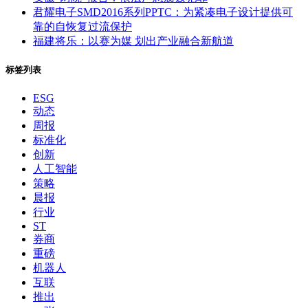
君耀电子SMD2016系列PPTC：为紧凑电子设计提供可
靠的自恢复过流保护
福建将乐：以赛为媒 划出产业融合新航道
标签列表
ESG
动态
周报
标准化
创新
人工智能
策略
晨报
行业
ST
券商
重磅
机器人
互联
推出