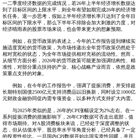
一二季度经济数据的完成情况，若26年上半年经济增长数据达
到了目标区间的上限水平，则全年有望如期完成26年的经济增
长任务。退一步思考，假如上半年经济增长率只达到了全年目
标区间的下限水平，那么下半年不排除会加大刺激的力度，对
经济晴雨表的股票市场来说，也会带来更大的想象预期。
例如，在货币政策的表述上，今年的工作报告提到继续实
施适度宽松的货币政策，为市场传递出全年货币政策仍然处于
相对宽松的状态，为全年市场提供相对充裕的流动性。然而，
从细节方面分析，2026年的货币政策可能更加强调结构性、精
准性，对部分重点扶持的产业、核心战略产业而言，依然是政
策重点支持的对象。
例如，在今年的工作报告中，强调了提振消费，并安排超
长期特别国债2500亿元支持消费品以旧换新，同时设立1000亿
元财政金融协同促内需专项资金，以多种方式支持扩大内需。
与2025年类似的是，26年的CPI涨幅设定为2%左右。在一
系列提振消费的措施影响下，26年CPI数据可否走出底部，值
得市场期待。对A股消费板块来说，已经处于深度调整的状
态，但从估值水平、股息率水平等角度分析，已经具备了一定
的投资性价比。一旦国内CPI数据开始出现实质性回暖，并且