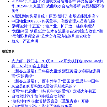
2025年“九九重阳”戏曲联欢会名角荟萃 共品梨园不老风
华,2025年“九九重阳”戏曲联欢会名角荟萃 共品梨园不老
风华
A股涨到你头晕目眩！原因找到了 市场还能涨多高？
中国铀业(001280):购买董事、高级管理人员责任险
昆明谋划“十五五”：稳产业、扩开放、强数字经济
“潮涌湾区·梦耀全运”艺术交流展演在深圳宝安收官,“潮
涌湾区·梦耀全运”艺术交流展演在深圳宝安收官
蔚来，严正声明
最近发表
皮皮虾，我们走！9.9刀RISC-V开发板打造OpenClaw肉
身，3小时AI自主构建
（新春走基层）千年窑火重燃 浙江黄岩沙埠窑烧瓷再
现“宋韵青绿”
（新春走基层）广西中外学子“团圆饭”里品味中国年
灰尘是如何影响激光雷达识别效果的？
谱写“年代恋曲” 《纯真年代的爱情》定档大年初五
自动驾驶汽车如何实现自动驾驶
演绎别样养老生活 情景喜剧《重返青春》开播
安徽“两院”报告：依法严惩腐败犯罪