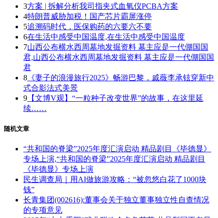
3
方案 | 拆解分析我司指夹式血氧仪PCBA方案
4
特朗普威胁加税！国产芯片霸屏涨停
5
追溯码时代，医保购药的六要六不要
6
在生活中感受中国温度,在生活中感受中国温度
7
山西公布横水西周墓地发掘资料 墓主应是一代倗国国
君,山西公布横水西周墓地发掘资料 墓主应是一代倗国国
君
8
《妻子的浪漫旅行2025》畅游巴黎，戚薇李承铉穿新中
式合影法式美景
9
【文博V观】“一粒种子改变世界”的故事，在这里延
续……
随机文章
“共和国的脊梁”2025年度汇演启动 精品剧目《毕德显》
专场上演,“共和国的脊梁”2025年度汇演启动 精品剧目
《毕德显》专场上演
民生调查局｜用AI做旅游攻略：“被忽悠白花了1000块
钱”
长青集团(002616):董事会关于独立董事独立性自查情况
的专项意见