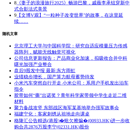
8
《妻子的浪漫旅行2025》畅游巴黎，戚薇李承铉穿新中
式合影法式美景
9
【文博V观】“一粒种子改变世界”的故事，在这里延
续……
随机文章
北京理工大学与中国科学院：研究自适应模量压力传感
器阵列，赋能无线触觉可视化
公司信息更新报告：产品商业化加速，拟吸收合并中科
曙光加强产业整合
盘后9股发中报 最新:东方雨虹
业绩稳步增长，国产算力航母蓄势待发
小米汽车突然自行开走 小米公司：系用户手机发出泊车
指令
胶带如何“撕”出诺奖？青年科学家带领中学生走近二维
材料
聚力备战攻坚 东部战区海军某基地举办强军故事会
福建宁化：客家刺绣从祖地走向课桌
格隆汇公告精选(港股)�蚍欠擦煸�(00933.HK)进一步收
购合共2876万股李宁(02331.HK)股份