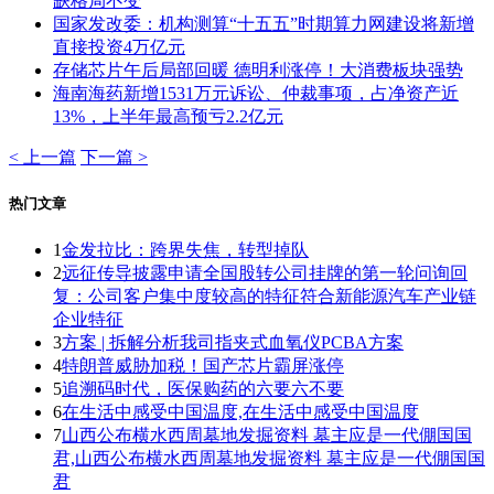
缺格局不变
国家发改委：机构测算“十五五”时期算力网建设将新增
直接投资4万亿元
存储芯片午后局部回暖 德明利涨停！大消费板块强势
海南海药新增1531万元诉讼、仲裁事项，占净资产近
13%，上半年最高预亏2.2亿元
< 上一篇
下一篇 >
热门文章
1
金发拉比：跨界失焦，转型掉队
2
远征传导披露申请全国股转公司挂牌的第一轮问询回
复：公司客户集中度较高的特征符合新能源汽车产业链
企业特征
3
方案 | 拆解分析我司指夹式血氧仪PCBA方案
4
特朗普威胁加税！国产芯片霸屏涨停
5
追溯码时代，医保购药的六要六不要
6
在生活中感受中国温度,在生活中感受中国温度
7
山西公布横水西周墓地发掘资料 墓主应是一代倗国国
君,山西公布横水西周墓地发掘资料 墓主应是一代倗国国
君