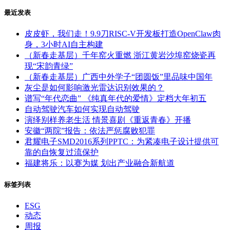
最近发表
皮皮虾，我们走！9.9刀RISC-V开发板打造OpenClaw肉
身，3小时AI自主构建
（新春走基层）千年窑火重燃 浙江黄岩沙埠窑烧瓷再
现“宋韵青绿”
（新春走基层）广西中外学子“团圆饭”里品味中国年
灰尘是如何影响激光雷达识别效果的？
谱写“年代恋曲” 《纯真年代的爱情》定档大年初五
自动驾驶汽车如何实现自动驾驶
演绎别样养老生活 情景喜剧《重返青春》开播
安徽“两院”报告：依法严惩腐败犯罪
君耀电子SMD2016系列PPTC：为紧凑电子设计提供可
靠的自恢复过流保护
福建将乐：以赛为媒 划出产业融合新航道
标签列表
ESG
动态
周报