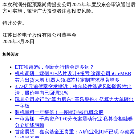
本次利润分配预案尚需提交公司2025年年度股东会审议通过后
方可实施，敬请广大投资者注意投资风险。
特此公告。
江苏日盈电子股份有限公司董事会
2026年3月28日
相关阅读
ETF涨超8%，创新药行情会走多远？
机构调研丨端侧AI+芯片设计+扭亏 这家公司5G eMBB
芯片出货大增 机器人领域芯片定制需求显著增多
3.72亿元追偿案突发撤诉，格尔软件涉诉风险阶段性出
清，股价年内已回调31%
玩具公司改行当“算力房东” 高乐股份31亿算力大单砸出
一字板
装机量料十年翻倍！一图梳理核电概念股
一审落槌！千惠资产T+0分仓案震动行业 私募变相融券
分仓红线明晰
首席展望｜嘉实基金王贵重：AI商业化闭环已现 存储紧