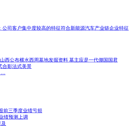
：公司客户集中度较高的特征符合新能源汽车产业链企业特征
,山西公布横水西周墓地发掘资料 墓主应是一代倗国国君
式合影法式美景
……
6股前三季度业绩亏损
股业绩预测上调
普及