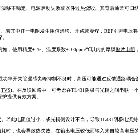
电压漂移不稳定、电源启动失败或器件过热烧毁。其背后通常可归
。若其中任一电阻发生阻值漂移、开路或虚焊，REF引脚电压将偏
穿。
，使用精度±1%、温度系数±100ppm/℃以内的厚膜
贴片电阻
、或功率开关管漏感尖峰抑制不良时，
高压
可能通过反馈通路
耦合
、
TVS
)。在反馈回路中，可考虑在TL431阴极与光耦之间串联
保护提供有效方案。
定。若此电阻值过小，或光耦侧设计不当，导致TL431阴极电
许功耗时，也会导致热失效。在输出电压较低而输入来自较高电压