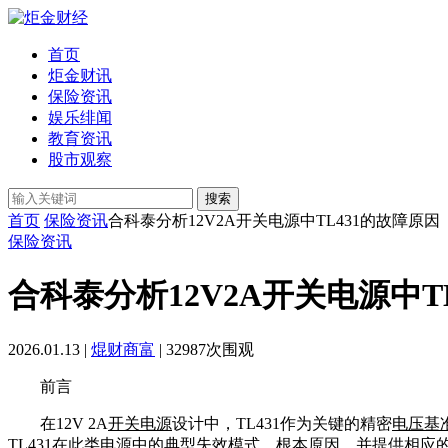
首页
炬金财讯
保险资讯
娱乐绯闻
教育资讯
股市观察
搜索
首页
保险资讯
合科泰分析12V2A开关电源中TL431的故障原因
保险资讯
合科泰分析12V2A开关电源中T
2026.01.13 |
焜财商富
| 32987次围观
前言
在12V 2A
开关电源
设计中，TL431作为关键的精密
电压基
TL431在此类电源中的典型失效模式、根本原因，并提供相应