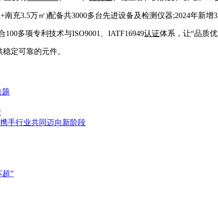
南充3.5万㎡)配备共3000多台先进设备及检测仪器;2024年新增
多项专利技术与ISO9001、IATF16949
认证
体系，让“品质
供稳定可靠的元件。
难题
变
携手行业共同迈向新阶段
超”