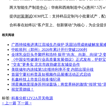
两大智能生产制造
中心
：华南和西南制造中心(惠州7.5万㎡+
提供
封装测试
OEM代工：支持样品定制与小批量试产，配合100
合科泰在始终以“客户至上、创新驱动”为核心，为企业提
相关阅读
广西持续推进漓江流域生态保护 巩固治理成效破解发展
中欧班列（郑州）2026年累计开行突破2200列
全球乳业巨头齐聚呼和浩特 探寻“向东、向新、向绿”之
《中国女性健康行业高质量发展倡议》正式发布，护舒宝
“交友”更务实 北京市政协建言友城促合作
美联储年内连续第5次维持利率不变 内部出现分歧
首届宁夏社科普及短视频作品展播活动正式启动
长鑫科技上市首日创多项纪录
球星佩德里现身苏州绿茵场：将世界杯的激情“传球”给“苏
祝贺景德镇！
标签:
科泰
分析
12V2A
开关电源
< 上一篇
下一篇 >