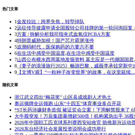
热门文章
1
金发拉比：跨界失焦，转型掉队
2
远征传导披露申请全国股转公司挂牌的第一轮问询回复
3
方案 | 拆解分析我司指夹式血氧仪PCBA方案
4
特朗普威胁加税！国产芯片霸屏涨停
5
追溯码时代，医保购药的六要六不要
6
在生活中感受中国温度,在生活中感受中国温度
7
山西公布横水西周墓地发掘资料 墓主应是一代倗国国君
8
《妻子的浪漫旅行2025》畅游巴黎，戚薇李承铉穿新中
9
【文博V观】“一粒种子改变世界”的故事，在这里延续
随机文章
浙江武义四出“梅花奖” 山区县成戏剧人才热土
奥运摘牌全运领跑 山东“十四五”体育事业多点开花
*ST长药涉嫌财务造假 被证监会立案！下周解禁股来了 
大牛股突发！万辰集团暴增超500倍！机构紧急出手 36
2026年中国职工匹克球系列赛西安站收官 助推新兴运动
2026东台经济社会发展投资说明会成功举行