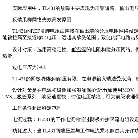
实际应用中，TL431的故障主要表现为击穿短路、输出
反馈采样网络失效高发原因
TL431的REF引脚电压由连接在输出端的分压
电阻
网络设定
能被拉高至接近输出电压，远超其承受范围，致使内部电路击
设计对策：选用高稳定性、
低温漂
的电阻构建分压网络。例如
热源。
过电压应力冲击
TL431的阴极-阳极间耐压有限。在电源输入端遭受浪涌
设计对策是在电源初级侧加强浪涌保护设计(如使用MOV
TVS
二极管
系列，响应速度快，钳位电压精准，可为前级浪涌
工作条件超出额定范围
电流过载：TL431的工作电流需通过阴极外接限流电阻设
功耗过大：当TL431两端压差与工作电流乘积超过其允