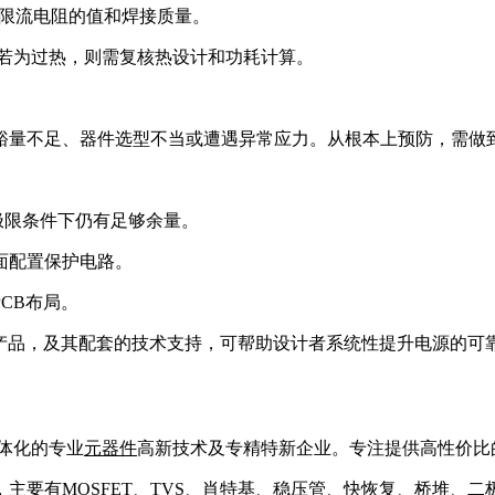
及限流电阻的值和焊接质量。
;若为过热，则需复核热设计和功耗计算。
裕量不足、器件选型不当或遭遇异常应力。从根本上预防，需做
。
极限条件下仍有足够余量。
面配置保护电路。
CB布局。
列产品，及其配套的技术支持，可帮助设计者系统性提升电源的可
一体化的专业
元器件
高新技术及专精特新企业。专注提供高性价比
，主要有
MOSFET
、TVS、
肖特基
、稳压管、快恢复、桥堆、二